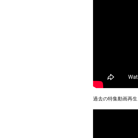
過去の特集動画再生