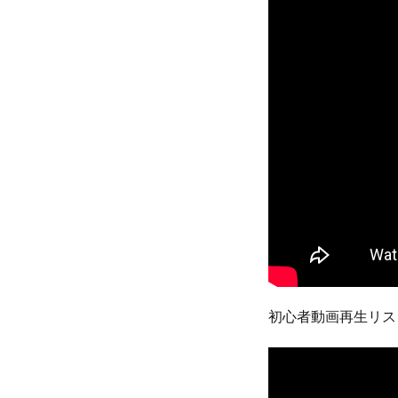
初心者動画再生リス