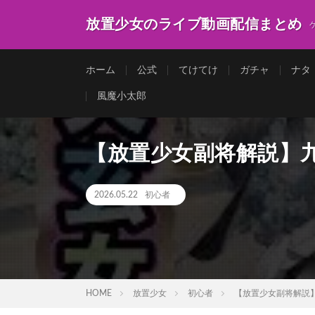
放置少女のライブ動画配信まとめ
ホーム
公式
てけてけ
ガチャ
ナタ
風魔小太郎
【放置少女副将解説】
2026.05.22
初心者
HOME
放置少女
初心者
【放置少女副将解説