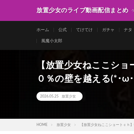
放置少女のライブ動画配信まとめ
ホーム
公式
てけてけ
ガチャ
ナタ
風魔小太郎
【放置少女ねここショ
０％の壁を越える(*･ω･)*_ 
2026.05.25
放置少女
HOME
放置少女
【放置少女ねここショートｃｈ】学術、とう