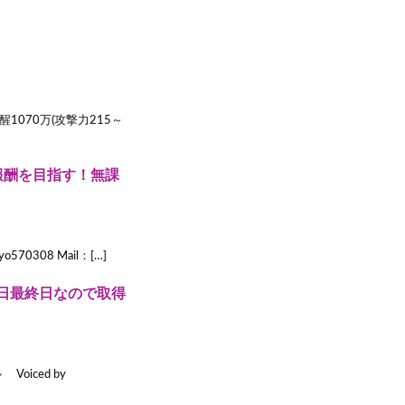
醒1070万(攻撃力215～
報酬を目指す！無課
o570308 Mail：[…]
日最終日なので取得
iced by