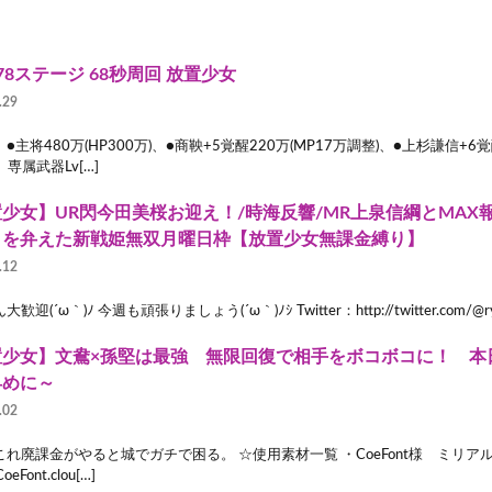
78ステージ 68秒周回 放置少女
.29
●主将480万(HP300万)、●商鞅+5覚醒220万(MP17万調整)、●上杉謙信+6覚
、専属武器Lv[…]
少女】UR閃今田美桜お迎え！/時海反響/MR上泉信綱とMAX
りを弁えた新戦姫無双月曜日枠【放置少女無課金縛り】
.12
歓迎(´ω｀)ﾉ 今週も頑張りましょう(´ω｀)ﾉｼ Twitter：http://twitter.com/@ry
置少女】文鴦×孫堅は最強 無限回復で相手をボコボコに！ 本
早めに～
.02
れ廃課金がやると城でガチで困る。 ☆使用素材一覧 ・CoeFont様 ミリアル Vo
/CoeFont.clou[…]