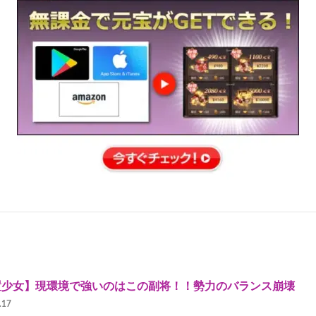
置少女】現環境で強いのはこの副将！！勢力のバランス崩壊
.17