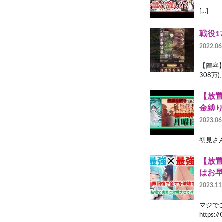
[…]
戦役1
2022.06
【陣容】
308万)
【放置
金縛
2023.06
初見さん大
【放
はお
2023.11
マジでこ
https:/