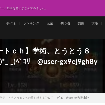
ゲーム動画を色々まとめてみました。
ポイ活
ランキング
元宝
初心者
劉備
攻略
ートｃｈ】学術、とうとう８
_)ﾍﾟｺﾘ @user-gx9ej9gh8y
とう８０％の壁を越える(*･ω･)*_ _)ﾍﾟｺﾘ @user-gx9ej9gh8y