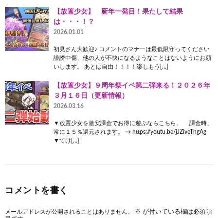
【放置少女】 新年一発目！果たして結果
は・・・！？
2026.01.01
初見さん大歓迎♪ コメントのマナーは最低限守ってください
誹謗中傷、他の人が不快になるようなことはないようにお願
いします。 あとは自由！！！！楽しもう[…]
【放置少女】９周年祭イベ第二弾来る！２０２６年
３月１６日（更新情報）
2026.03.16
▼放置少女を激安課金でお得に遊ぶならこちら。 課金時、
常に１５％還元されます。 → https://youtu.be/jJZiveThgAg
▼てけ[…]
コメントを書く
メールアドレスが公開されることはありません。
※
が付いている欄は必須項