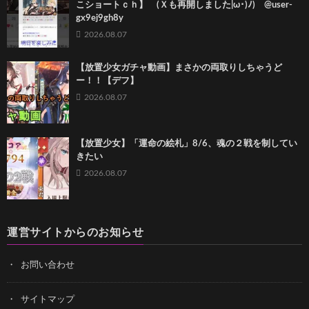
こショートｃｈ】 (Ｘも再開しました|ω･)ﾉ) @user-
gx9ej9gh8y
2026.08.07
【放置少女ガチャ動画】まさかの両取りしちゃうど
ー！！【デフ】
2026.08.07
【放置少女】「運命の絵札」8/6、魂の２戦を制してい
きたい
2026.08.07
運営サイトからのお知らせ
お問い合わせ
サイトマップ