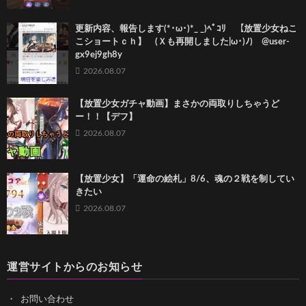
更新内容、報告します(*･ω･)*_ _)ﾍﾟｺﾘ 【放置少女ねこ
こショートｃｈ】 (Ｘも再開しました|ω･)ﾉ) @user-
gx9ej9gh8y
2026.08.07
【放置少女ガチャ動画】まさかの両取りしちゃうど
ー！！【デフ】
2026.08.07
【放置少女】「運命の絵札」8/6、魂の２戦を制してい
きたい
2026.08.07
運営サイトからのお知らせ
お問い合わせ