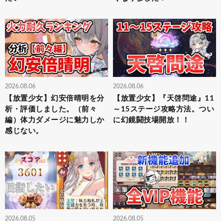
2026.08.06
2026.08.06
【放置少女】幻安倍晴明を分
【放置少女】『天啓問途』11
析・評価しました。（前々
～15ステージ攻略方法。つい
編）体力ダメージに魅力しか
に幻鏡闘技場開放！！
感じない。
2026.08.05
2026.08.05