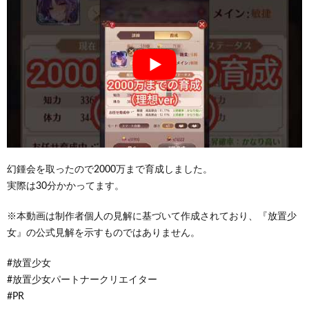
幻鍾会を取ったので2000万まで育成しました。
実際は30分かかってます。
※本動画は制作者個人の見解に基づいて作成されており、『放置少
女』の公式見解を示すものではありません。
#放置少女
#放置少女パートナークリエイター
#PR