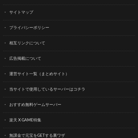
サイトマップ
プライバシーポリシー
相互リンクについて
広告掲載について
運営サイト一覧（まとめサイト）
当サイトで使用しているサーバーはコチラ
おすすめ無料ゲームサーバー
楽天 X GAME特集
無課金で元宝をGETする裏ワザ