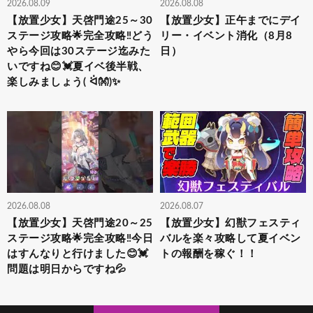
2026.08.09
2026.08.08
【放置少女】天啓門途25～30
【放置少女】正午までにデイ
ステージ攻略‎🌟完全攻略‼️どう
リー・イベント消化（8月8
やら今回は30ステージ迄みた
日）
いですね😊💓夏イベ後半戦、
楽しみましょう( ᐛ👐)✨
2026.08.08
2026.08.07
【放置少女】天啓門途20～25
【放置少女】幻獣フェスティ
ステージ攻略‎🌟完全攻略‼️今日
バルを楽々攻略して夏イベン
はすんなりと行けました😊💓
トの報酬を稼ぐ！！
問題は明日からですね💦