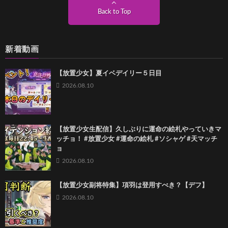
Back to Top
新着動画
【放置少女】夏イベデイリー５日目
2026.08.10
【放置少女生配信】久しぶりに運命の絵札やっていきマ
ッチョ！ #放置少女 #運命の絵札 #ソシャゲ #天マッチ
ョ
2026.08.10
【放置少女副将特集】項羽は登用すべき？【デフ】
2026.08.10