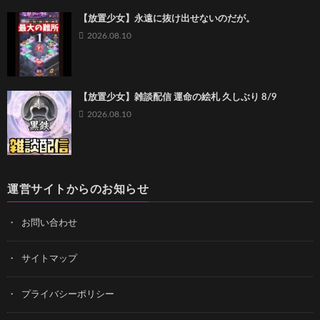
【放置少女】永遠に抜け出せないのだが。
2026.08.10
【放置少女】雑談配信 運命の絵札 久しぶり 8/9
2026.08.10
運営サイトからのお知らせ
お問い合わせ
サイトマップ
プライバシーポリシー