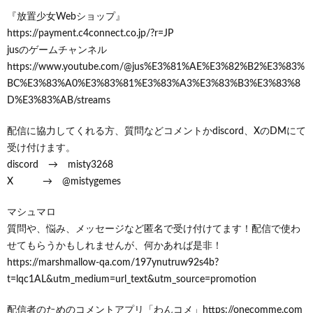
『放置少女Webショップ』
https://payment.c4connect.co.jp/?r=JP
jusのゲームチャンネル
https://www.youtube.com/@jus%E3%81%AE%E3%82%B2%E3%83%
BC%E3%83%A0%E3%83%81%E3%83%A3%E3%83%B3%E3%83%8
D%E3%83%AB/streams
配信に協力してくれる方、質問などコメントかdiscord、XのDMにて
受け付けます。
discord → misty3268
X → @mistygemes
マシュマロ
質問や、悩み、メッセージなど匿名で受け付けてます！配信で使わ
せてもらうかもしれませんが、何かあれば是非！
https://marshmallow-qa.com/197ynutruw92s4b?
t=lqc1AL&utm_medium=url_text&utm_source=promotion
配信者のためのコメントアプリ「わんコメ」https://onecomme.com