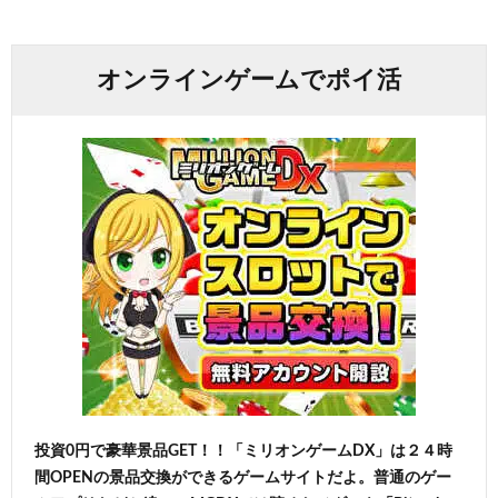
オンラインゲームでポイ活
投資0円で豪華景品GET！！「ミリオンゲームDX」は２４時
間OPENの景品交換ができるゲームサイトだよ。普通のゲー