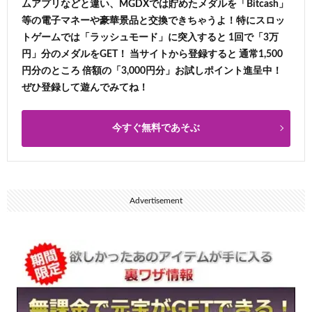
ムアプリなどと違い、MGDXでは貯めたメダルを「Bitcash」
等の電子マネーや豪華景品と交換できちゃうよ！特にスロッ
トゲームでは「ラッシュモード」に突入すると 1回で「3万
円」分のメダルをGET！ 当サイトから登録すると 通常1,500
円分のところ 倍額の「3,000円分」お試しポイント進呈中！
ぜひ登録して遊んでみてね！
今すぐ無料であそぶ
Advertisement