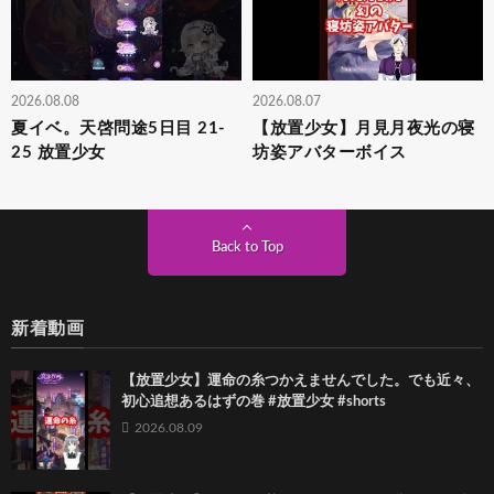
2026.08.08
2026.08.07
夏イベ。天啓問途5日目 21-
【放置少女】月見月夜光の寝
25 放置少女
坊姿アバターボイス
Back to Top
新着動画
【放置少女】運命の糸つかえませんでした。でも近々、
初心追想あるはずの巻 #放置少女 #shorts
2026.08.09