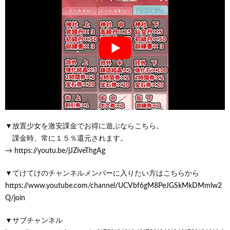
▼放置少女を激安課金でお得に遊ぶならこちら。
課金時、常に１５％還元されます。
→ https://youtu.be/jJZiveThgAg
▼てけてけのチャンネルメンバーに入りたい方はこちらから
https://www.youtube.com/channel/UCVbf6gM8PeJGSkMkDMmlw2
Q/join
▼サブチャンネル