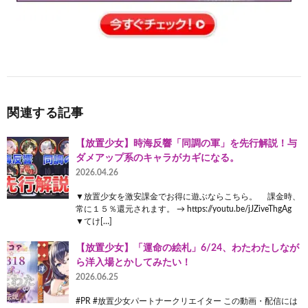
関連する記事
【放置少女】時海反響「同調の軍」を先行解説！与
ダメアップ系のキャラがカギになる。
2026.04.26
▼放置少女を激安課金でお得に遊ぶならこちら。 課金時、
常に１５％還元されます。 → https://youtu.be/jJZiveThgAg
▼てけ[…]
【放置少女】「運命の絵札」6/24、わたわたしなが
ら洋入場とかしてみたい！
2026.06.25
#PR #放置少女パートナークリエイター この動画・配信には