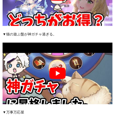
▼猫の遊ぶ盤が神ガチャ過ぎる。
▼万事万応屋