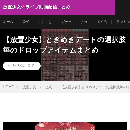
放置少女のライブ動画配信まとめ
ホーム
公式
てけてけ
ガチャ
ナタ
ポイ活
ランキン
【放置少女】ときめきデートの選択肢
毎のドロップアイテムまとめ
2026.06.09
公式
HOME
放置少女
公式
【放置少女】ときめきデートの選択肢毎の