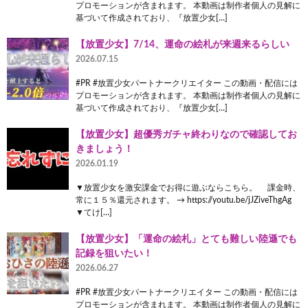
プロモーションが含まれます。 本動画は制作者個人の見解に
基づいて作成されており、『放置少女[…]
【放置少女】7/14、運命の絵札が来週来るらしい
2026.07.15
#PR #放置少女パートナークリエイター この動画・配信には
プロモーションが含まれます。 本動画は制作者個人の見解に
基づいて作成されており、『放置少女[…]
【放置少女】超優秀ガチャ終わりなので確認してお
きましょう！
2026.01.19
▼放置少女を激安課金でお得に遊ぶならこちら。 課金時、
常に１５％還元されます。 → https://youtu.be/jJZiveThgAg
▼てけ[…]
【放置少女】「運命の絵札」とても難しい陸遜でも
記録を狙いたい！
2026.06.27
#PR #放置少女パートナークリエイター この動画・配信には
プロモーションが含まれます。 本動画は制作者個人の見解に