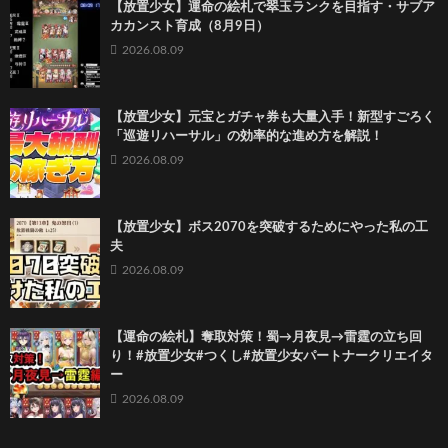
【放置少女】運命の絵札で翠玉ランクを目指す・サブア
カカンスト育成（8月9日）
2026.08.09
【放置少女】元宝とガチャ券も大量入手！新型すごろく
「巡遊リハーサル」の効率的な進め方を解説！
2026.08.09
【放置少女】ボス2070を突破するためにやった私の工
夫
2026.08.09
【運命の絵札】奪取対策！蜀→月夜見→雷霆の立ち回
り！#放置少女#つくし#放置少女パートナークリエイタ
ー
2026.08.09