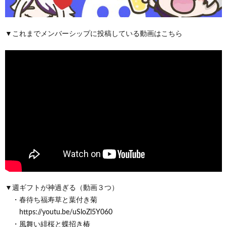
▼これまでメンバーシップに投稿している動画はこちら
▼週ギフトが神過ぎる（動画３つ）
・春待ち福寿草と葉付き菊
https://youtu.be/uSloZl5Y060
・風舞い緋桜と蝶招き椿