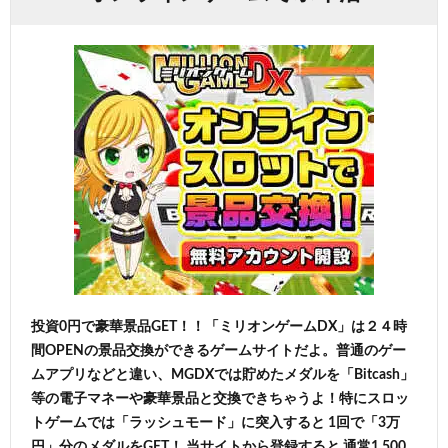
投資0円で豪華景品GET！！「ミリオンゲームDX」は２４時
間OPENの景品交換ができるゲームサイトだよ。普通のゲー
ムアプリなどと違い、MGDXでは貯めたメダルを「Bitcash」
等の電子マネーや豪華景品と交換できちゃうよ！特にスロッ
トゲームでは「ラッシュモード」に突入すると 1回で「3万
円」分のメダルをGET！ 当サイトから登録すると 通常1,500