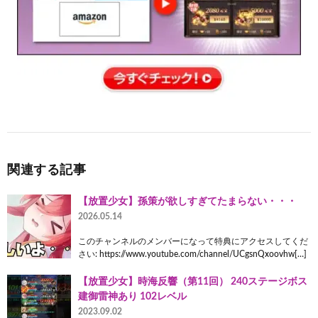
関連する記事
【放置少女】孫策が欲しすぎてたまらない・・・
2026.05.14
このチャンネルのメンバーになって特典にアクセスしてくだ
さい: https://www.youtube.com/channel/UCgsnQxoovhw[…]
【放置少女】時海反響（第11回） 240ステージボス
建御雷神あり 102レベル
2023.09.02