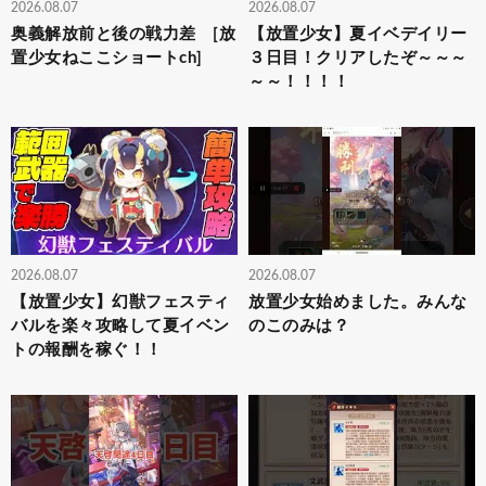
2026.08.07
2026.08.07
奥義解放前と後の戦力差 [放
【放置少女】夏イベデイリー
置少女ねここショートch]
３日目！クリアしたぞ～～～
～～！！！！
2026.08.07
2026.08.07
【放置少女】幻獣フェスティ
放置少女始めました。みんな
バルを楽々攻略して夏イベン
のこのみは？
トの報酬を稼ぐ！！