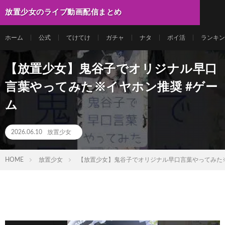
放置少女のライブ動画配信まとめ
ホーム
公式
てけてけ
ガチャ
ナタ
ポイ活
ランキン
【放置少女】鬼谷子でオリジナル早口
言葉やってみた※イヤホン推奨 #ゲー
ム
2026.06.10
放置少女
HOME
放置少女
【放置少女】鬼谷子でオリジナル早口言葉やってみた※