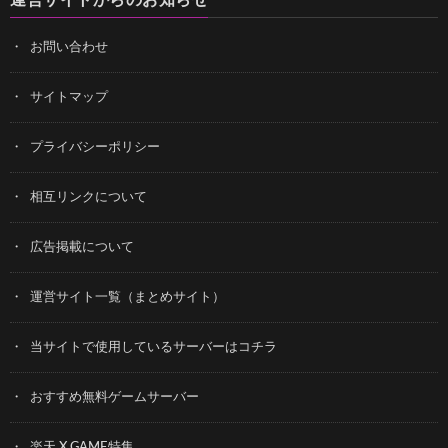
運営サイトからのお知らせ
お問い合わせ
サイトマップ
プライバシーポリシー
相互リンクについて
広告掲載について
運営サイト一覧（まとめサイト）
当サイトで使用しているサーバーはコチラ
おすすめ無料ゲームサーバー
楽天 X GAME特集