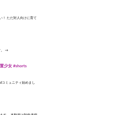
い！ ただ対人向けに育て
。 →
 #shorts
ordコミュニティ始めまし