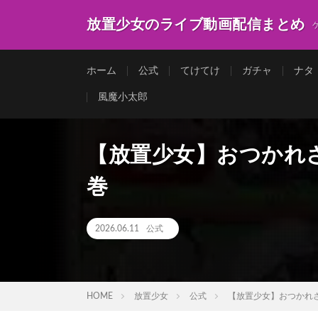
放置少女のライブ動画配信まとめ
ホーム
公式
てけてけ
ガチャ
ナタ
風魔小太郎
【放置少女】おつかれ
巻
2026.06.11
公式
HOME
放置少女
公式
【放置少女】おつかれ