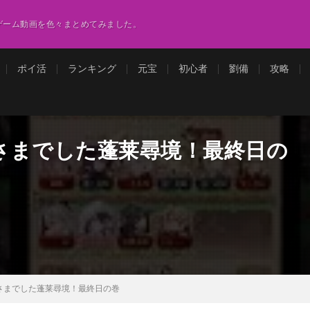
ゲーム動画を色々まとめてみました。
ポイ活
ランキング
元宝
初心者
劉備
攻略
さまでした蓬莱尋境！最終日の
さまでした蓬莱尋境！最終日の巻