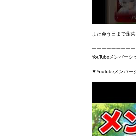
また会う日まで蓬莱
ーーーーーーーーー
YouTubeメンバー
▼YouTubeメンバ