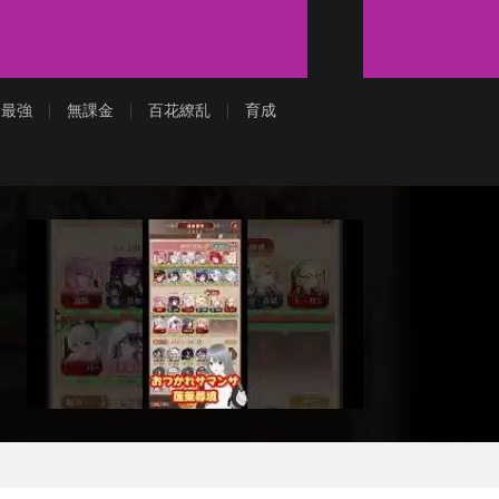
最強
無課金
百花繚乱
育成