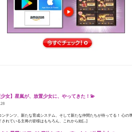
少女】星嵐が、放置少女に、やってきた！💫
.28
コンテンツ、新たな育成システム、そして新たな仲間たちが待ってる！ 心の準
イされている主将の皆様はもちろん、これから始[…]