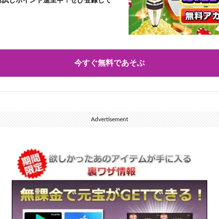
」お試しポイント進呈中！ぜひ登録して
今すぐ無料であそぶ
Advertisement