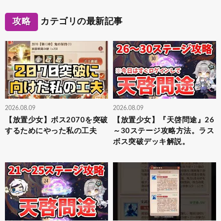
攻略
カテゴリの最新記事
2026.08.09
2026.08.09
【放置少女】ボス2070を突破
【放置少女】『天啓問途』26
するためにやった私の工夫
～30ステージ攻略方法。ラス
ボス突破デッキ解説。