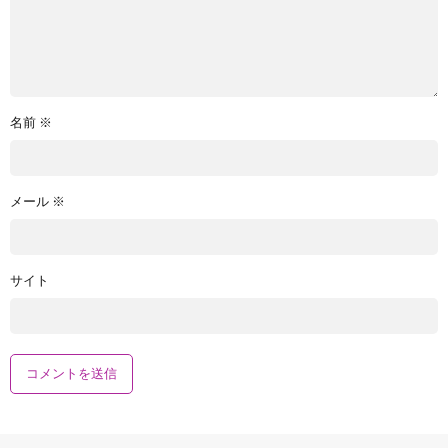
名前
※
メール
※
サイト