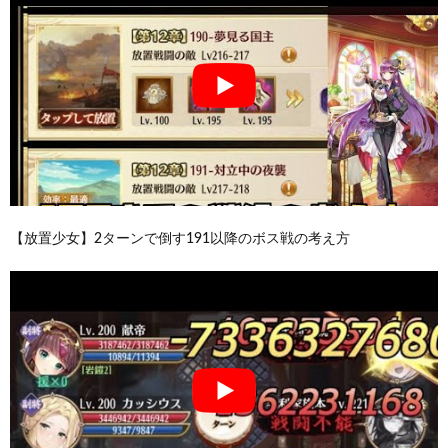
【放置少女】2ターンで倒す191以降のボス戦の考え方