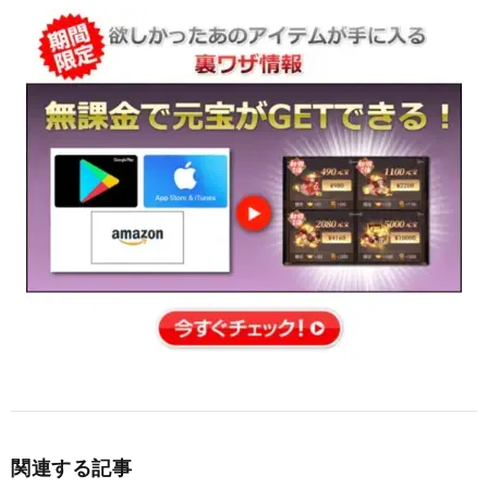
関連する記事