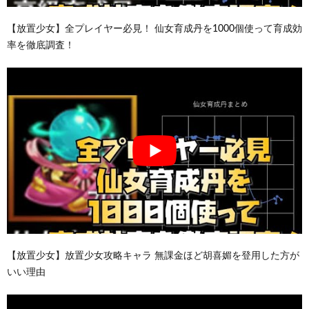
【放置少女】全プレイヤー必見！ 仙女育成丹を1000個使って育成効
率を徹底調査！
【放置少女】放置少女攻略キャラ 無課金ほど胡喜媚を登用した方が
いい理由