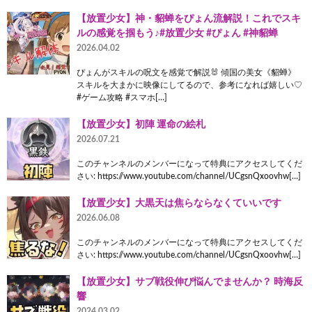
【放置少女】神・貂蝉をぴょん流解説！これでスキ
ルの感覚を掴もう♪#放置少女 #ぴょん #神貂蝉
2026.04.02
ぴょんがスキルの呪文を感覚で解説🐰 傾国の美女《貂蝉》
スキルを大まかに映像にしてるので、参考になれば嬉しい♡
#ゲーム攻略 #スマホ[…]
【放置少女】初陣 運命の絵札
2026.07.21
このチャンネルのメンバーになって特典にアクセスしてくだ
さい: https://www.youtube.com/channel/UCgsnQxoovhw[…]
【放置少女】大黒天は焦らならなくていいです
2026.06.08
このチャンネルのメンバーになって特典にアクセスしてくだ
さい: https://www.youtube.com/channel/UCgsnQxoovhw[…]
【放置少女】サブ戦役伸び悩んでませんか？ 時海反
響
2024.03.02