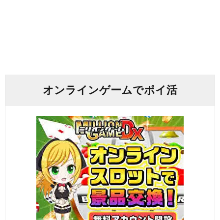
オンラインゲームでポイ活