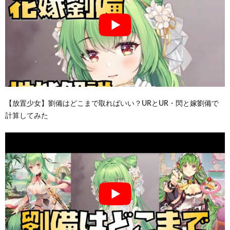
【放置少女】劉備はどこまで取ればいい？URとUR・閃と嫁劉備で
計算してみた