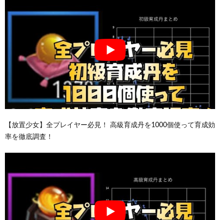
【放置少女】全プレイヤー必見！ 高級育成丹を1000個使って育成効
率を徹底調査！