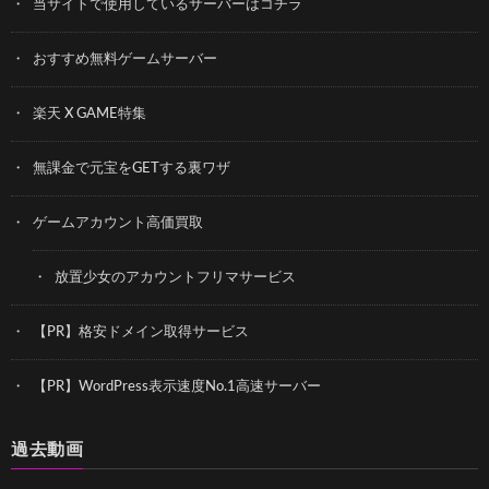
当サイトで使用しているサーバーはコチラ
おすすめ無料ゲームサーバー
楽天 X GAME特集
無課金で元宝をGETする裏ワザ
ゲームアカウント高価買取
放置少女のアカウントフリマサービス
【PR】格安ドメイン取得サービス
【PR】WordPress表示速度No.1高速サーバー
過去動画