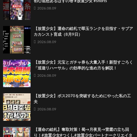
初心追想あるはずの巻 #放置少女 #shorts
2026.08.09
【放置少女】運命の絵札で翠玉ランクを目指す・サブア
カカンスト育成（8月9日）
2026.08.09
【放置少女】元宝とガチャ券も大量入手！新型すごろく
「巡遊リハーサル」の効率的な進め方を解説！
2026.08.09
【放置少女】ボス2070を突破するためにやった私の工
夫
2026.08.09
【運命の絵札】奪取対策！蜀→月夜見→雷霆の立ち回
り！#放置少女#つくし#放置少女パートナークリエイタ