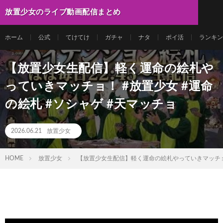
放置少女のライブ動画配信まとめ
ホーム
公式
てけてけ
ガチャ
ナタ
ポイ活
ランキン
【放置少女生配信】軽く運命の絵札や
っていきマッチョ！ #放置少女 #運命
の絵札 #ソシャゲ #天マッチョ
2026.06.21
放置少女
HOME
放置少女
【放置少女生配信】軽く運命の絵札やっていきマッチョ！