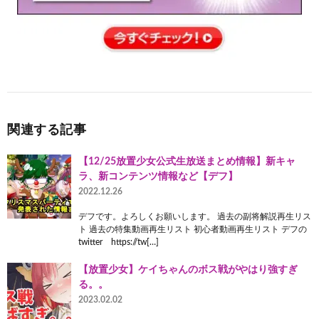
関連する記事
【12/25放置少女公式生放送まとめ情報】新キャ
ラ、新コンテンツ情報など【デフ】
2022.12.26
デフです。よろしくお願いします。 過去の副将解説再生リス
ト 過去の特集動画再生リスト 初心者動画再生リスト デフの
twitter https://tw[…]
【放置少女】ケイちゃんのボス戦がやはり強すぎ
る。。
2023.02.02