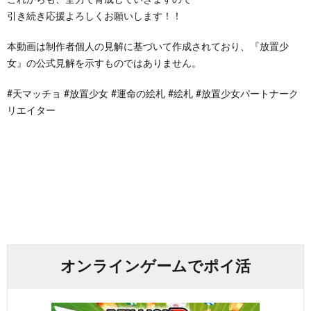
引き続き応援よろしくお願いします！！
本動画は制作者個人の見解に基づいて作成されており、『放置少
女』の公式見解を示すものではありません。
#天マッチョ #放置少女 #運命の絵札 #絵札 #放置少女パートナーク
リエイター
オンラインゲームでポイ活