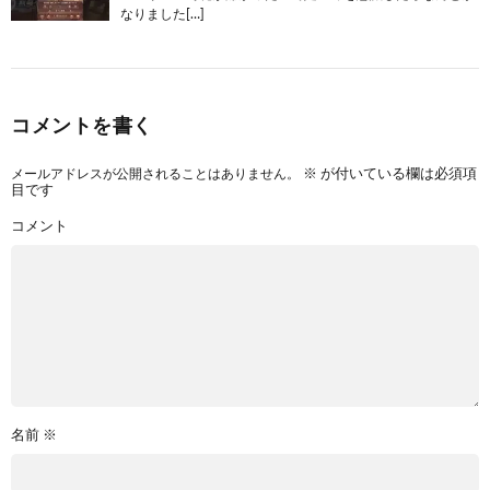
なりました[…]
コメントを書く
メールアドレスが公開されることはありません。
※
が付いている欄は必須項
目です
コメント
名前
※