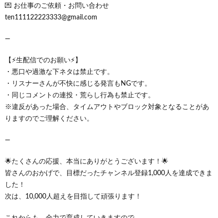
💌 お仕事のご依頼・お問い合わせ
ten111122223333@gmail.com
—
【⚡生配信でのお願い⚡】
・悪口や過激な下ネタは禁止です。
・リスナーさんが不快に感じる発言もNGです。
・同じコメントの連投・荒らし行為も禁止です。
※違反があった場合、タイムアウトやブロック対象となることがあ
りますのでご理解ください。
—
🌟たくさんの応援、本当にありがとうございます！🌟
皆さんのおかげで、目標だったチャンネル登録1,000人を達成できま
した！
次は、10,000人超えを目指して頑張ります！
これからも、全力で育成していきますので