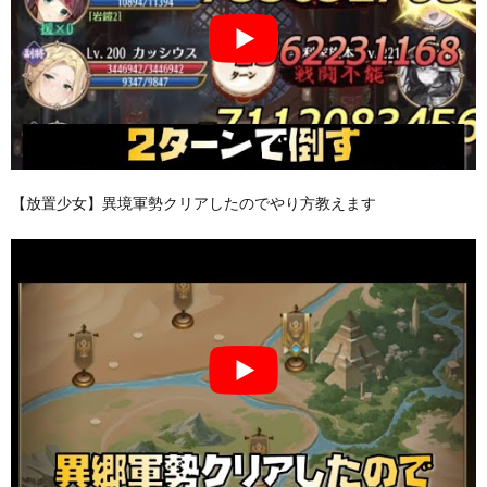
【放置少女】異境軍勢クリアしたのでやり方教えます