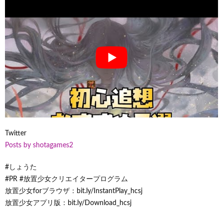
Twitter
Posts by shotagames2
#しょうた
#PR #放置少女クリエイタープログラム
放置少女forブラウザ：bit.ly/InstantPlay_hcsj
放置少女アプリ版：bit.ly/Download_hcsj