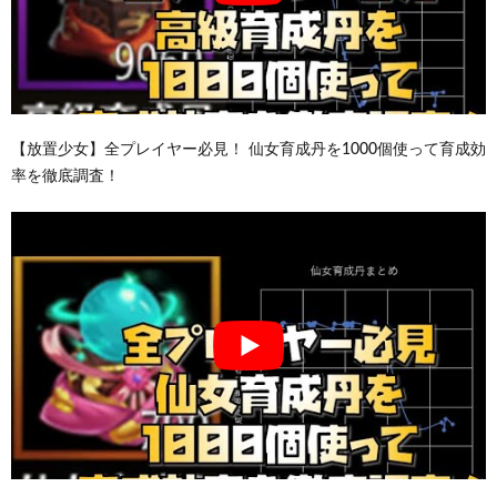
【放置少女】全プレイヤー必見！ 仙女育成丹を1000個使って育成効
率を徹底調査！