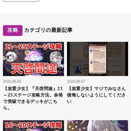
攻略
カテゴリの最新記事
2026.08.08
2026.08.07
【放置少女】『天啓問途』21
【放置少女】マジでみなさん
～25ステージ攻略方法。余裕
後悔しないようにしてくださ
で突破できるデッキがこち
い
ら。