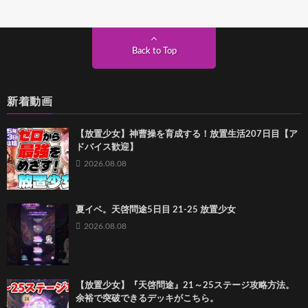
Back to Top
新着動画
【放置少女】神曹操を育成する！放置生活207日目【ア
ドバイス歓迎】
2026.08.08
夏イベ。天啓問途5日目 21-25 放置少女
2026.08.08
【放置少女】『天啓問途』21～25ステージ攻略方法。
余裕で突破できるデッキがこちら。