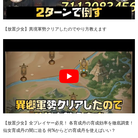
【放置少女】異境軍勢クリアしたのでやり方教えます
【放置少女】全プレイヤー必見！ 各育成丹の育成効率を徹底調査！
仙女育成丹の闇に迫る 何%からどの育成丹を使えばいい？