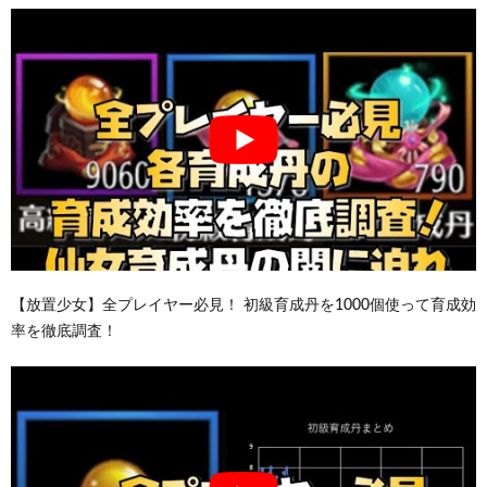
【放置少女】全プレイヤー必見！ 初級育成丹を1000個使って育成効
率を徹底調査！