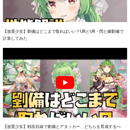
【放置少女】劉備はどこまで取ればいい？URとUR・閃と嫁劉備で
計算してみた
【放置少女】戦役目線で劉備とアタッカー、どちらを育成するべ