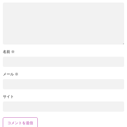
名前
※
メール
※
サイト