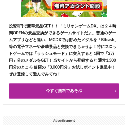
投資0円で豪華景品GET！！「ミリオンゲームDX」は２４時
間OPENの景品交換ができるゲームサイトだよ。普通のゲー
ムアプリなどと違い、MGDXでは貯めたメダルを「Bitcash」
等の電子マネーや豪華景品と交換できちゃうよ！特にスロッ
トゲームでは「ラッシュモード」に突入すると 1回で「3万
円」分のメダルをGET！ 当サイトから登録すると 通常1,500
円分のところ 倍額の「3,000円分」お試しポイント進呈中！
ぜひ登録して遊んでみてね！
今すぐ無料であそぶ
Advertisement