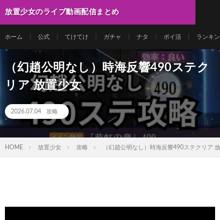
放置少女のライブ動画配信まとめ
ホーム
公式
てけてけ
ガチャ
ナタ
ポイ活
ランキン
（幻趙公明なし）時海反響490ステク
リア 放置少女
2026.07.04
攻略
HOME
放置少女
攻略
（幻趙公明なし）時海反響490ステクリア 