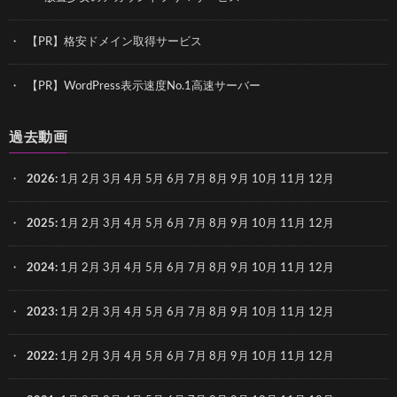
【PR】格安ドメイン取得サービス
【PR】WordPress表示速度No.1高速サーバー
過去動画
2026
:
1月
2月
3月
4月
5月
6月
7月
8月
9月
10月
11月
12月
2025
:
1月
2月
3月
4月
5月
6月
7月
8月
9月
10月
11月
12月
2024
:
1月
2月
3月
4月
5月
6月
7月
8月
9月
10月
11月
12月
2023
:
1月
2月
3月
4月
5月
6月
7月
8月
9月
10月
11月
12月
2022
:
1月
2月
3月
4月
5月
6月
7月
8月
9月
10月
11月
12月