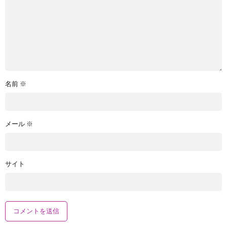
名前
※
メール
※
サイト