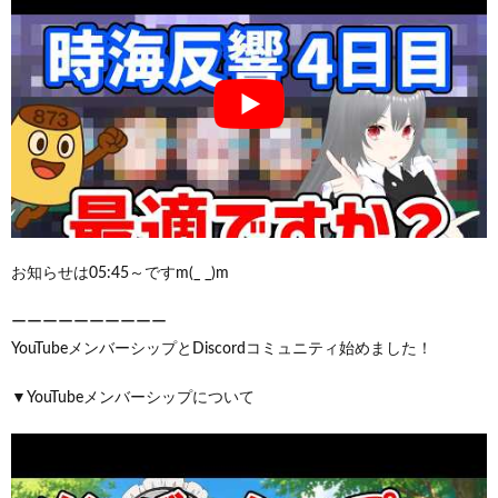
お知らせは05:45～ですm(_ _)m
ーーーーーーーーーー
YouTubeメンバーシップとDiscordコミュニティ始めました！
▼YouTubeメンバーシップについて