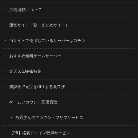
広告掲載について
運営サイト一覧（まとめサイト）
当サイトで使用しているサーバーはコチラ
おすすめ無料ゲームサーバー
楽天 X GAME特集
無課金で元宝をGETする裏ワザ
ゲームアカウント高価買取
放置少女のアカウントフリマサービス
【PR】格安ドメイン取得サービス