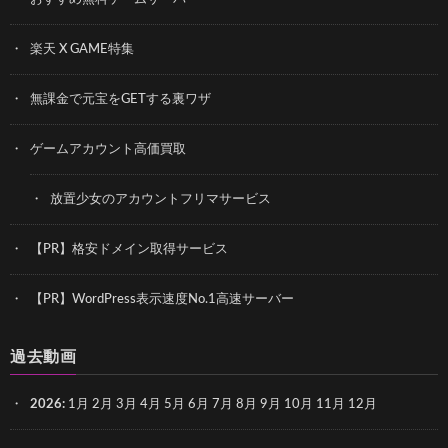
楽天 X GAME特集
無課金で元宝をGETする裏ワザ
ゲームアカウント高価買取
放置少女のアカウントフリマサービス
【PR】格安ドメイン取得サービス
【PR】WordPress表示速度No.1高速サーバー
過去動画
2026
:
1月
2月
3月
4月
5月
6月
7月
8月
9月
10月
11月
12月