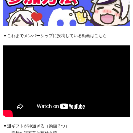
▼これまでメンバーシップに投稿している動画はこちら
▼週ギフトが神過ぎる（動画３つ）