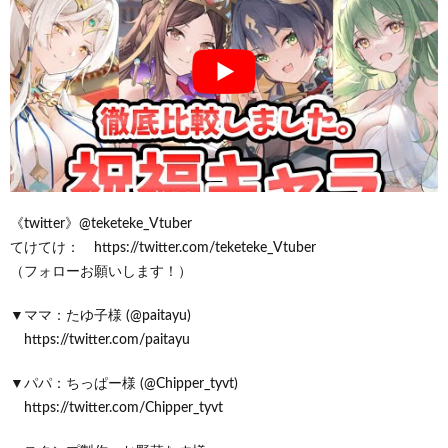
《twitter》@teketeke_Vtuber
てけてけ： https://twitter.com/teketeke_Vtuber
（フォローお願いします！）
▼ママ：たゆ子様 (@paitayu)
https://twitter.com/paitayu
▼パパ：ちっぱー様 (@Chipper_tyvt)
https://twitter.com/Chipper_tyvt