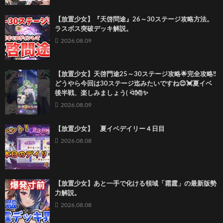
【放置少女】『天啓問途』26～30ステージ攻略方法。
ラスボス突破デッキ解説。
2026.08.09
【放置少女】天啓門途25～30ステージ攻略‎🌟完全攻略‼️
どうやら今回は30ステージ迄みたいですね😊💓夏イベ
後半戦、楽しみましょう( ᐛ👐)✨
2026.08.09
【放置少女】 夏イベデイリー４日目
2026.08.08
【放置少女】あと一手で化ける領域「霜霆」の最新版勢
力解説。
2026.08.08