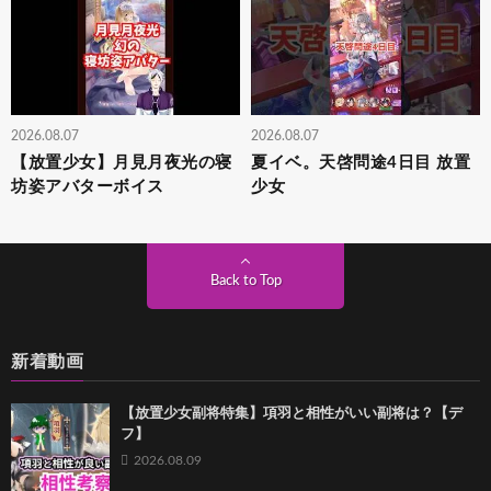
2026.08.07
2026.08.07
【放置少女】月見月夜光の寝
夏イベ。天啓問途4日目 放置
坊姿アバターボイス
少女
Back to Top
新着動画
【放置少女副将特集】項羽と相性がいい副将は？【デ
フ】
2026.08.09