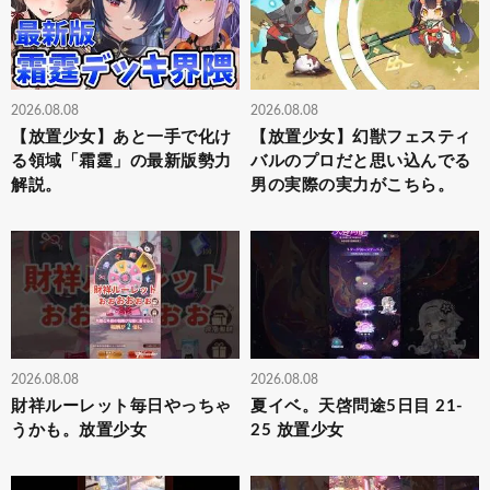
2026.08.08
2026.08.08
【放置少女】あと一手で化け
【放置少女】幻獣フェスティ
る領域「霜霆」の最新版勢力
バルのプロだと思い込んでる
解説。
男の実際の実力がこちら。
2026.08.08
2026.08.08
財祥ルーレット毎日やっちゃ
夏イベ。天啓問途5日目 21-
うかも。放置少女
25 放置少女