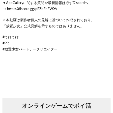
▼AppGalleryに関する質問や最新情報は必ずDiscordへ。
→ https://discord.gg/pEZbEhFWXy
※本動画は製作者個人の見解に基づいて作成されており、
『放置少女』公式見解を示すものではありません。
#てけてけ
#PR
#放置少女パートナークリエイター
オンラインゲームでポイ活