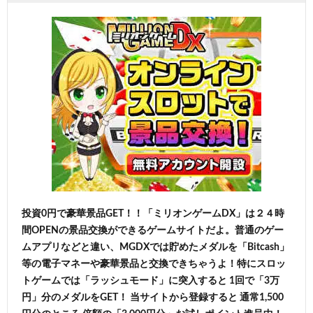
投資0円で豪華景品GET！！「ミリオンゲームDX」は２４時
間OPENの景品交換ができるゲームサイトだよ。普通のゲー
ムアプリなどと違い、MGDXでは貯めたメダルを「Bitcash」
等の電子マネーや豪華景品と交換できちゃうよ！特にスロッ
トゲームでは「ラッシュモード」に突入すると 1回で「3万
円」分のメダルをGET！ 当サイトから登録すると 通常1,500