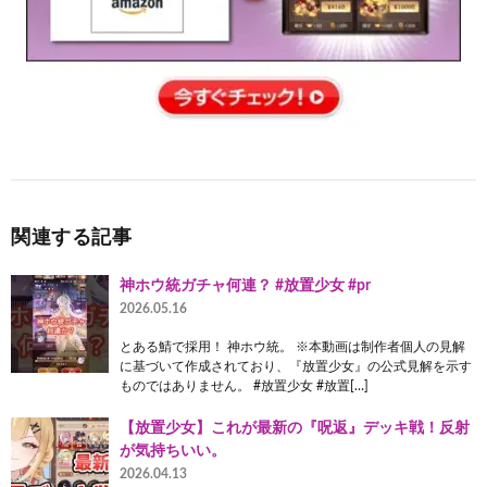
関連する記事
神ホウ統ガチャ何連？ #放置少女 #pr
2026.05.16
とある鯖で採用！ 神ホウ統。 ※本動画は制作者個人の見解
に基づいて作成されており、『放置少女』の公式見解を示す
ものではありません。 #放置少女 #放置[…]
【放置少女】これが最新の『呪返』デッキ戦！反射
が気持ちいい。
2026.04.13