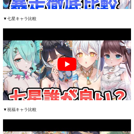
▼七星キャラ比較
▼祝福キャラ比較