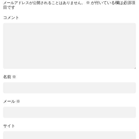
メールアドレスが公開されることはありません。
※
が付いている欄は必須項
目です
コメント
名前
※
メール
※
サイト