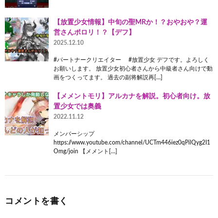
【放置少女情報】中旬の聖MRか！？おやおや？運
営さんポロリ！？【デフ】
2025.12.10
#パートナークリエイター #放置少女 デフです。よろしく
お願いします。 放置少女初心者さんから中級者さん向けで動
画をつくってます。 過去の副将解説再[…]
【メメントモリ】アルカナを解説。初心者向け。放
置少女では奥義
2022.11.12
メンバーシップ
https://www.youtube.com/channel/UCTm446iez0qPilQyg2I1
Omg/join 【メメント[…]
コメントを書く