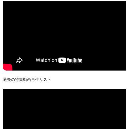
過去の特集動画再生リスト