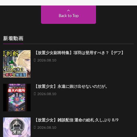
Back to Top
新着動画
【放置少女副将特集】項羽は登用すべき？【デフ】
2026.08.10
【放置少女】永遠に抜け出せないのだが。
2026.08.10
【放置少女】雑談配信 運命の絵札 久しぶり 8/9
2026.08.10