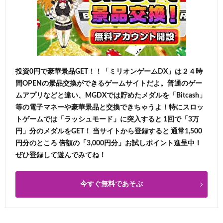
投資0円で豪華景品GET！！「ミリオンゲームDX」は２４時
間OPENの景品交換ができるゲームサイトだよ。普通のゲー
ムアプリなどと違い、MGDXでは貯めたメダルを「Bitcash」
等の電子マネーや豪華景品と交換できちゃうよ！特にスロッ
トゲームでは「ラッシュモード」に突入すると 1回で「3万
円」分のメダルをGET！ 当サイトから登録すると 通常1,500
円分のところ 倍額の「3,000円分」お試しポイント進呈中！
ぜひ登録して遊んでみてね！
今すぐ無料であそぶ