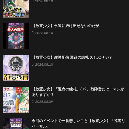
2026.08.10
【放置少女】永遠に抜け出せないのだが。
2026.08.10
【放置少女】雑談配信 運命の絵札 久しぶり 8/9
2026.08.10
【放置少女】「運命の絵札」8/9、魏陣営にはロマンが
ありますか？
2026.08.09
今回のイベントで一番悲しいこと【放置少女】「巡遊リ
ハーサル」