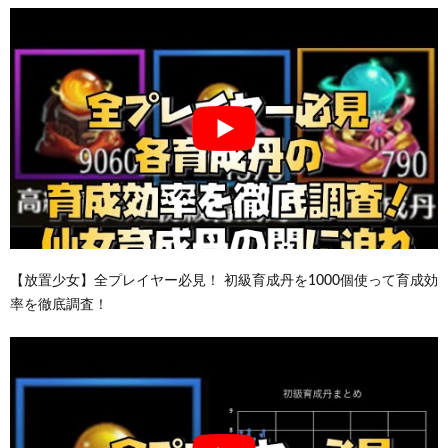
【放置少女】全プレイヤー必見！ 初級育成丹を1000個使って育成効
率を徹底調査！