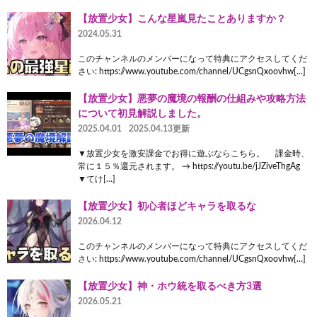
【放置少女】こんな星嵐見たことありますか？
2024.05.31
このチャンネルのメンバーになって特典にアクセスしてくだ
さい: https://www.youtube.com/channel/UCgsnQxoovhw[…]
【放置少女】悪夢の魔境の報酬の仕組みや攻略方法
について初見解説しました。
2025.04.01
2025.04.13更新
▼放置少女を激安課金でお得に遊ぶならこちら。 課金時、
常に１５％還元されます。 → https://youtu.be/jJZiveThgAg
▼てけ[…]
【放置少女】初心者ほどキャラを取るな
2026.04.12
このチャンネルのメンバーになって特典にアクセスしてくだ
さい: https://www.youtube.com/channel/UCgsnQxoovhw[…]
【放置少女】神・ホウ統を取るべき方3選
2026.05.21