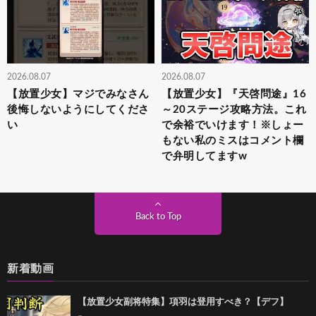
2026.08.07
2026.08.07
【放置少女】マジでみなさん
【放置少女】『天啓問途』16
後悔しないようにしてくださ
～20ステージ攻略方法。これ
い
で余裕でいけます！※しょー
もない私のミスはコメント欄
で弁明してますw
Back to Top
新着動画
【放置少女副将特集】項羽は登用すべき？【デフ】