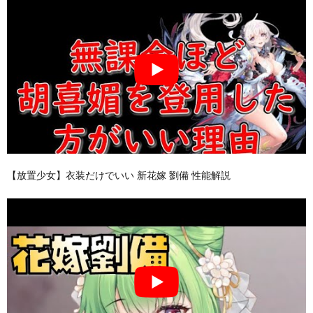
【放置少女】衣装だけでいい 新花嫁 劉備 性能解説