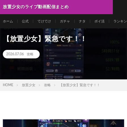
放置少女のライブ動画配信まとめ
ホーム
公式
てけてけ
ガチャ
ナタ
ポイ活
ランキン
【放置少女】緊急です！！
2026.07.06
攻略
HOME
放置少女
攻略
【放置少女】緊急です！！