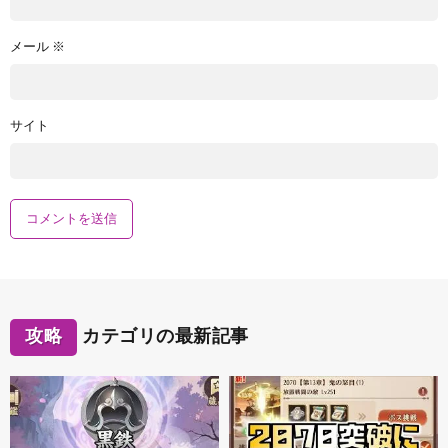
メール
※
サイト
攻略
カテゴリの最新記事