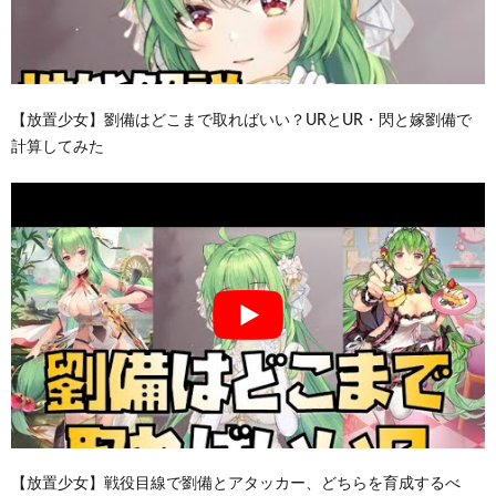
【放置少女】劉備はどこまで取ればいい？URとUR・閃と嫁劉備で
計算してみた
【放置少女】戦役目線で劉備とアタッカー、どちらを育成するべ