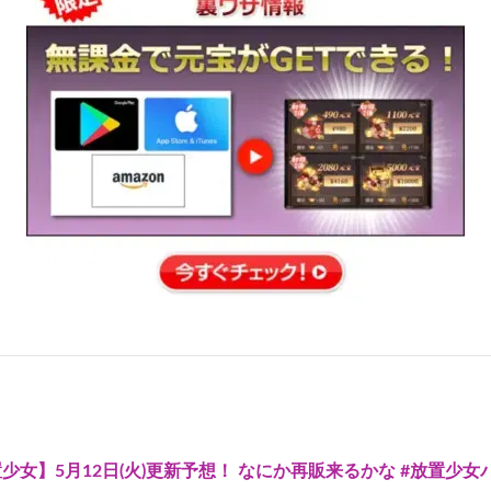
少女】5月12日(火)更新予想！ なにか再販来るかな #放置少