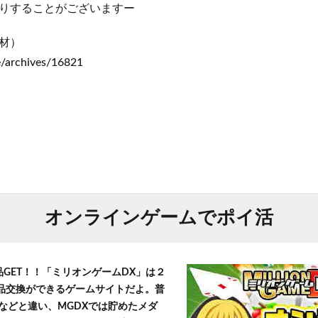
りすることがございますー
材）
te/archives/16821
オンラインゲームでポイ活
品GET！！「ミリオンゲームDX」は２
景品交換ができるゲームサイトだよ。普
などと違い、MGDXでは貯めたメダ