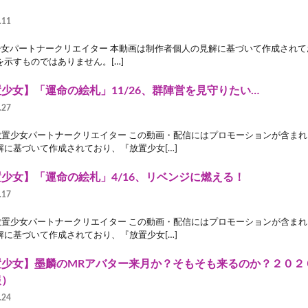
.11
少女パートナークリエイター 本動画は制作者個人の見解に基づいて作成され
を示すものではありません。[…]
少女】「運命の絵札」11/26、群陣営を見守りたい…
.27
 #放置少女パートナークリエイター この動画・配信にはプロモーションが含ま
解に基づいて作成されており、『放置少女[…]
少女】「運命の絵札」4/16、リベンジに燃える！
.17
 #放置少女パートナークリエイター この動画・配信にはプロモーションが含ま
解に基づいて作成されており、『放置少女[…]
置少女】墨麟のMRアバター来月か？そもそも来るのか？２０２
報）
.24