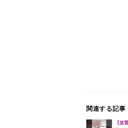
関連する記事
【放置