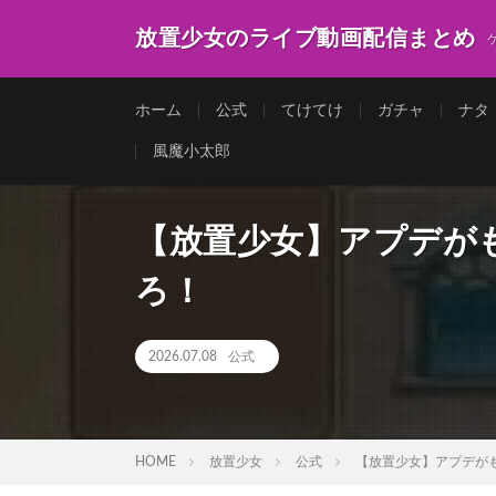
放置少女のライブ動画配信まとめ
ホーム
公式
てけてけ
ガチャ
ナタ
風魔小太郎
【放置少女】アプデが
ろ！
2026.07.08
公式
HOME
放置少女
公式
【放置少女】アプデが