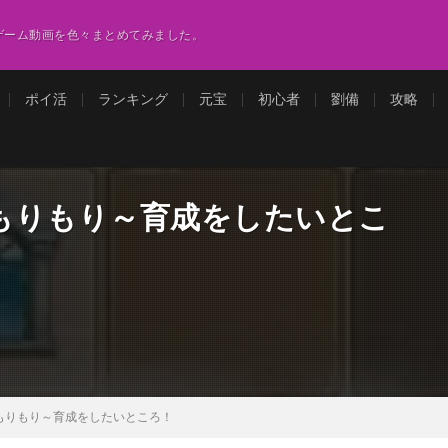
ゲーム動画を色々まとめてみました。
ポイ活
ランキング
元宝
初心者
劉備
攻略
もりもり～育成をしたいとこ
もりもり～育成をしたいところ！