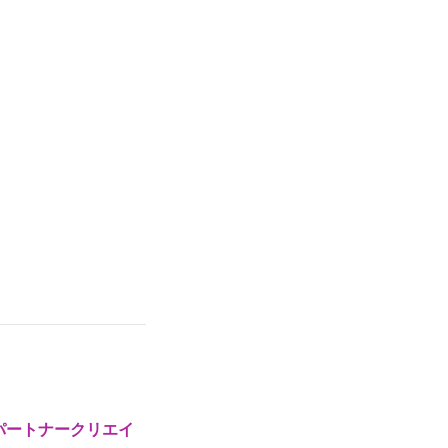
女パートナークリエイ