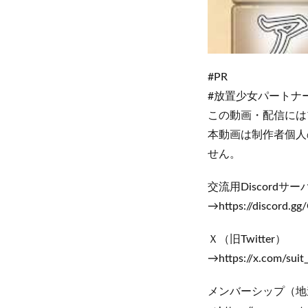
#PR
#放置少女パートナ
この動画・配信には
本動画は制作者個人
せん。
交流用Discord
→https://discord.
Ｘ（旧Twitter）
→https://x.com/suit_
メンバーシップ（地