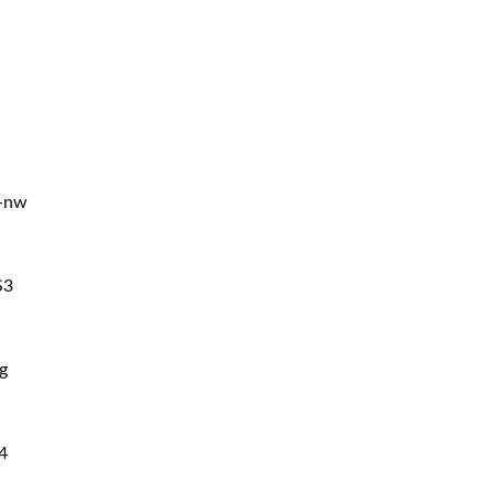
-nw
S3
g
4