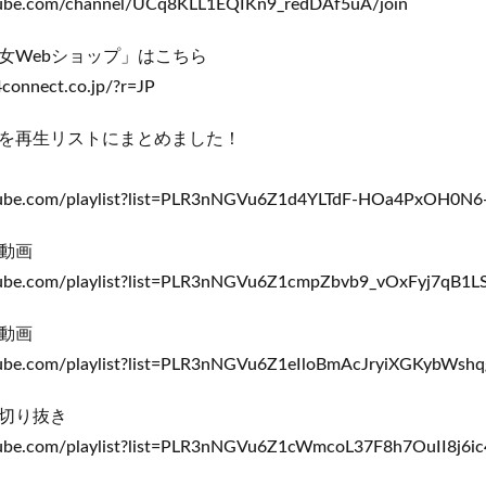
ube.com/channel/UCq8KLL1EQIKn9_redDAf5uA/join
女Webショップ」はこちら
connect.co.jp/?r=JP
を再生リストにまとめました！
ube.com/playlist?list=PLR3nNGVu6Z1d4YLTdF-HOa4PxOH0N6
動画
ube.com/playlist?list=PLR3nNGVu6Z1cmpZbvb9_vOxFyj7qB1L
動画
ube.com/playlist?list=PLR3nNGVu6Z1eIloBmAcJryiXGKybWshq
切り抜き
ube.com/playlist?list=PLR3nNGVu6Z1cWmcoL37F8h7OuII8j6ic