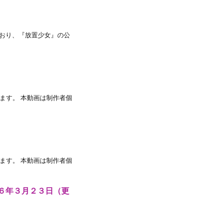
ており、『放置少女』の公
れます。 本動画は制作者個
れます。 本動画は制作者個
６年３月２３日（更