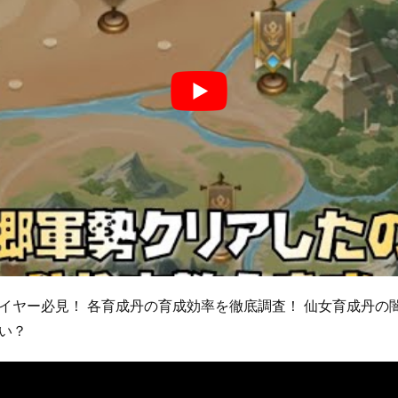
イヤー必見！ 各育成丹の育成効率を徹底調査！ 仙女育成丹の闇
い？