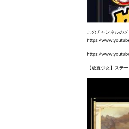
このチャンネルのメ
https://www.yout
https://www.youtu
【放置少女】ステー