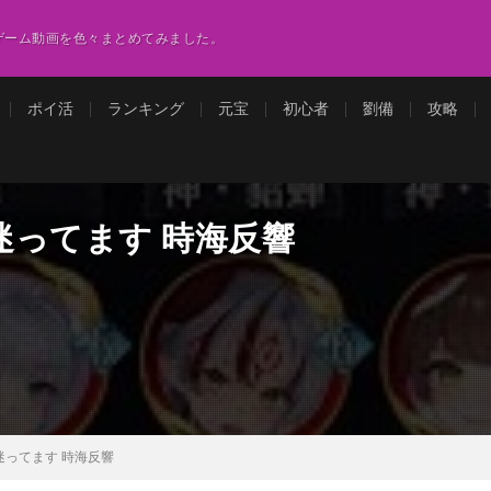
ゲーム動画を色々まとめてみました。
ポイ活
ランキング
元宝
初心者
劉備
攻略
迷ってます 時海反響
迷ってます 時海反響