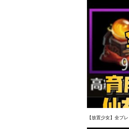
【放置少女】全プレ