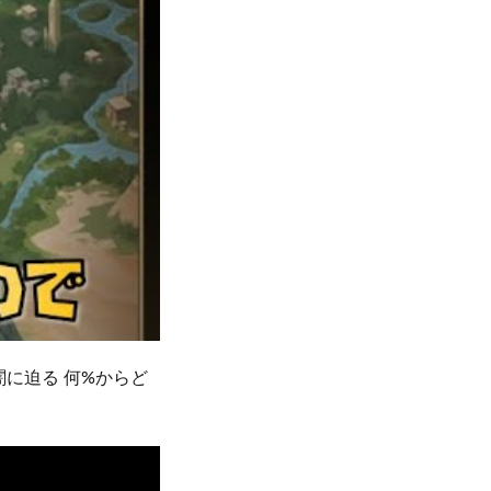
に迫る 何%からど