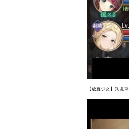
【放置少女】異境軍