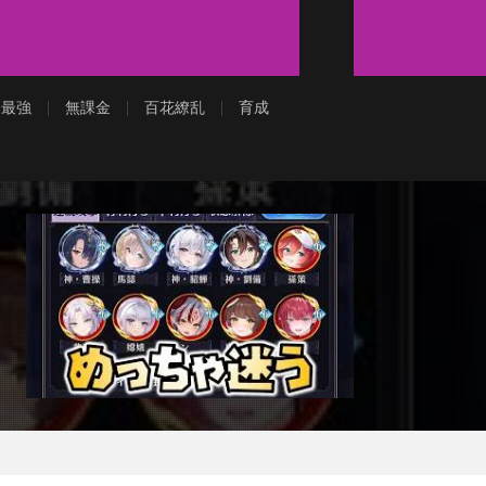
最強
無課金
百花繚乱
育成