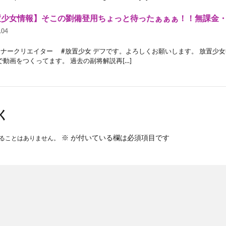
置少女情報】そこの劉備登用ちょっと待ったぁぁぁ！！無課金
.04
トナークリエイター #放置少女 デフです。よろしくお願いします。 放置少
で動画をつくってます。 過去の副将解説再[…]
く
※
が付いている欄は必須項目です
ることはありません。