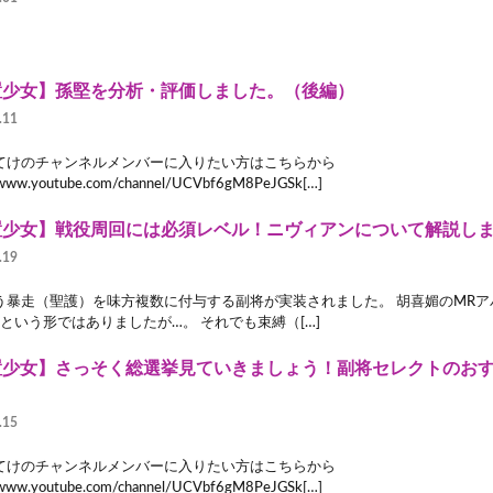
置少女】孫堅を分析・評価しました。（後編）
.11
てけのチャンネルメンバーに入りたい方はこちらから
//www.youtube.com/channel/UCVbf6gM8PeJGSk[…]
置少女】戦役周回には必須レベル！ニヴィアンについて解説し
.19
う暴走（聖護）を味方複数に付与する副将が実装されました。 胡喜媚のMR
将という形ではありましたが…。 それでも束縛（[…]
置少女】さっそく総選挙見ていきましょう！副将セレクトのお
.15
てけのチャンネルメンバーに入りたい方はこちらから
//www.youtube.com/channel/UCVbf6gM8PeJGSk[…]