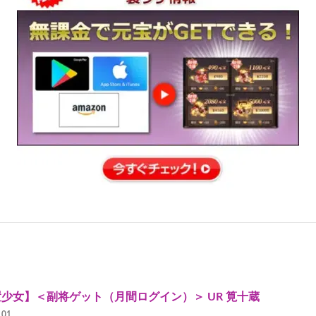
少女】＜副将ゲット（月間ログイン）＞ UR 筧十蔵
.01