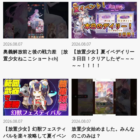
2026.08.07
2026.08.07
奥義解放前と後の戦力差 [放
【放置少女】夏イベデイリー
置少女ねここショートch]
３日目！クリアしたぞ～～～
～～！！！！
2026.08.07
2026.08.07
【放置少女】幻獣フェスティ
放置少女始めました。みんな
バルを楽々攻略して夏イベン
のこのみは？