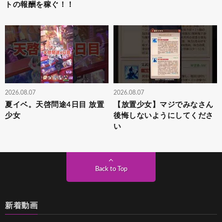
トの報酬を稼ぐ！！
2026.08.07
2026.08.07
夏イベ。天啓問途4日目 放置
【放置少女】マジでみなさん
少女
後悔しないようにしてくださ
い
Back to Top
新着動画