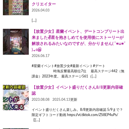
クリエイター
2026.04.03
[…]
【放置少女】星蘭イベント、デートコンプリート出
来ました✌️星を抱きしめてを使用後にストーリーが
解放されるみたいなのですが、分かりません( ˘•ω•˘
).｡oஇ
2026.06.17
#星蘭イベント#放置少女#最新イベント#デート
時海反響最高順位7位 最高ステージ442（無
課金）2023年度。 最高ステージ561（[…]
【放置少女】イベント盛りだくさん8/8更新内容確
認
2023.08.08
2025.04.13更新
イベント盛りだくさん楽しみ。8/8更新内容確認 5/9まで？
限定ギフトコード動画 https://vt.tiktok.com/ZS8EP4uPs/
【[…]