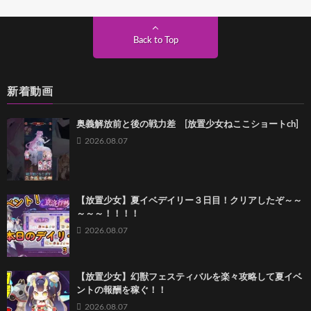
Back to Top
新着動画
奥義解放前と後の戦力差 [放置少女ねここショートch]
2026.08.07
【放置少女】夏イベデイリー３日目！クリアしたぞ～～
～～～！！！！
2026.08.07
【放置少女】幻獣フェスティバルを楽々攻略して夏イベ
ントの報酬を稼ぐ！！
2026.08.07