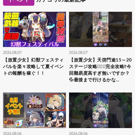
2026.08.07
2026.08.07
【放置少女】幻獣フェスティ
【放置少女】天啓門途15～20
バルを楽々攻略して夏イベン
ステージ攻略‎👍🏻🌟完全攻略‼️今
トの報酬を稼ぐ！！
回難易度高すぎ無いですか？
💦最後まで行けるかな…
2026.08.06
2026.08.06