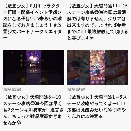
【放置少女】8月キャラクタ
【放置少女】天啓門途11～15
ー再販・開催イベント予想✨
ステージ攻略😊💓今回は最適
気になる子はいつ来るかの確
解では有りません。クリアは
認をしておきましょう！ #放
出来ますので、よければ参考
置少女パートナークリエイタ
までに🙇‍♀️ 最適解教えて頂ける
ー
と喜びます✨
2026.08.05
2026.08.05
【放置少女】天啓門途6～10
【放置少女】天啓門途1～5ス
ステージ攻略😊💓今回は早く
テージ攻略やってくよー‎👍🏻🌟
も2ターンキル要求が…運営さ
序盤は覚醒みたいなやつのや
ん、ちょっと難易度高すぎま
り忘れに⚠️注意⚠️
せんか💦